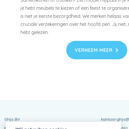
Samenwonen of trouwen? Een mooie mijlpaal in je lev
je hebt meubels te kiezen of een feest te organiser
is niet je eerste bezorgdheid. We merken helaas v
cruciale verzekeringen over het hoofd zien. Jij niet, n
hebt gelezen.
VERNEEM MEER
Ghijs BV
kantoor.ghijs@
Etikhoveplein 9
BE0877670351