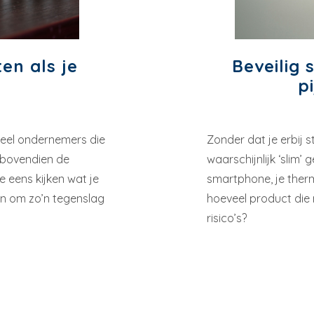
en als je
Beveilig
p
 Veel ondernemers die
Zonder dat je erbij s
 bovendien de
waarschijnlijk ‘slim’
e eens kijken wat je
smartphone, je therm
en om zo’n tegenslag
hoeveel product die
risico’s?