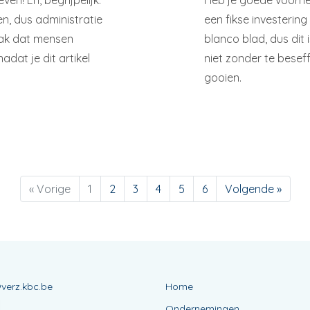
en! En, begrijpelijk:
Heb je goede voorne
en, dus administratie
een fikse investerin
aak dat mensen
blanco blad, dus dit
adat je dit artikel
niet zonder te beseff
gooien.
« Vorige
1
2
3
4
5
6
Volgende »
verz.kbc.be
Home
Ondernemingen