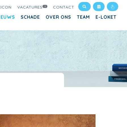
XICON
VACATURES
CONTACT
1
IEUWS
SCHADE
OVER ONS
TEAM
E-LOKET