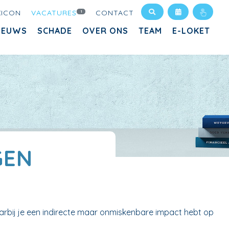
XICON
VACATURES
CONTACT
1
IEUWS
SCHADE
OVER ONS
TEAM
E-LOKET
GEN
arbij je een indirecte maar onmiskenbare impact hebt op