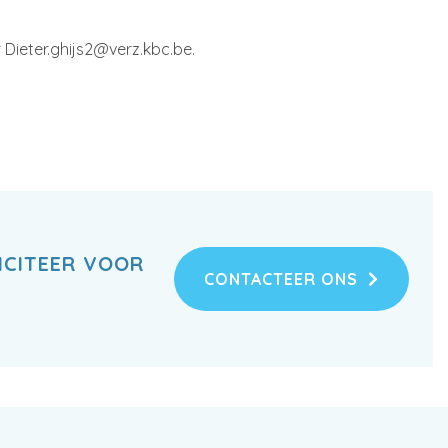
 Dieter.ghijs2@verz.kbc.be.
ICITEER VOOR
CONTACTEER ONS