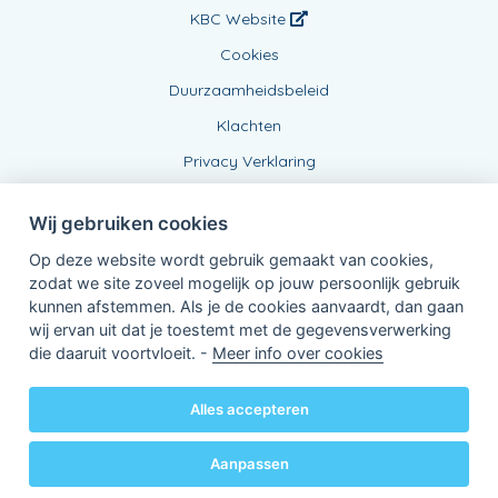
KBC Website
Cookies
Duurzaamheidsbeleid
Klachten
Privacy Verklaring
Wij gebruiken cookies
Op deze website wordt gebruik gemaakt van cookies,
zodat we site zoveel mogelijk op jouw persoonlijk gebruik
kunnen afstemmen. Als je de cookies aanvaardt, dan gaan
wij ervan uit dat je toestemt met de gegevensverwerking
Verbonden Agent, BE0877670351
die daaruit voortvloeit. -
Meer info over cookies
van KBC Verzekeringen nv
Professor Roger Van Overstraetenplein 2
3000 Leuven - Belgie
Alles accepteren
BTW BE 0403.552.563 - RPR Leuven
Powered by
KBC-Agent
(
versie 3.21.0
)
Bene.be
© 2026 alle rechten voorbehouden
Aanpassen