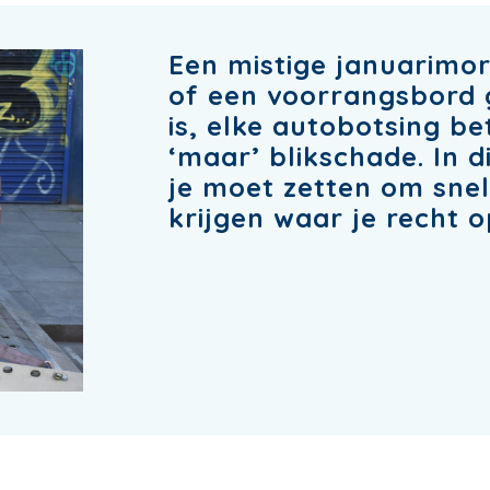
Een mistige januarimo
of een voorrangsbord 
is, elke autobotsing be
‘maar’ blikschade. In d
je moet zetten om sne
krijgen waar je recht o