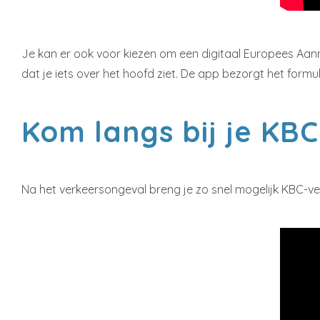
Je kan er ook voor kiezen om een digitaal Europees Aanrij
dat je iets over het hoofd ziet. De app bezorgt het form
Kom langs bij je KB
Na het verkeersongeval breng je zo snel mogelijk KBC-v