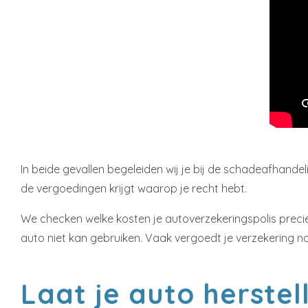
In beide gevallen begeleiden wij je bij de schadeafhand
de vergoedingen krijgt waarop je recht hebt.
We checken welke kosten je autoverzekeringspolis precie
auto niet kan gebruiken. Vaak vergoedt je verzekering no
Laat je auto herste