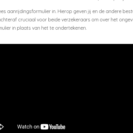
es aanrijdingsformulier in. Hierop geven jij en de andere best
s achteraf cruciaal voor beide verzekeraars om over het onge
mulier in plaats van het te ondertekenen.