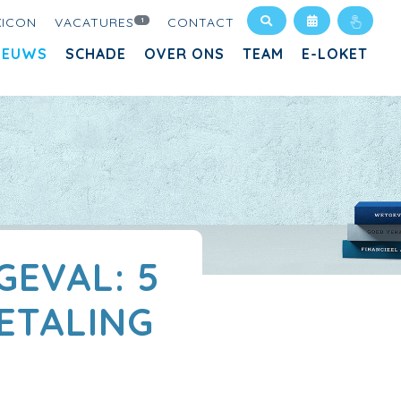
XICON
VACATURES
CONTACT
1
IEUWS
SCHADE
OVER ONS
TEAM
E-LOKET
EVAL: 5
ETALING