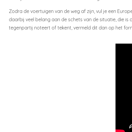
Zodra de voertuigen van de weg af zijn, vul je een Europe
daarbij veel belang aan de schets van de situatie, die i
tegenpartij noteert of tekent, vermeld dit dan op het for