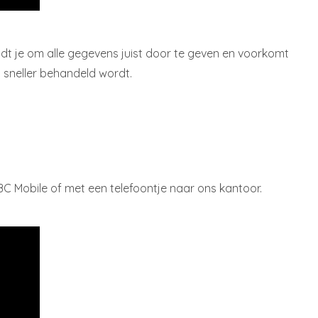
eidt je om alle gegevens juist door te geven en voorkomt
t sneller behandeld wordt.
C Mobile of met een telefoontje naar ons kantoor.