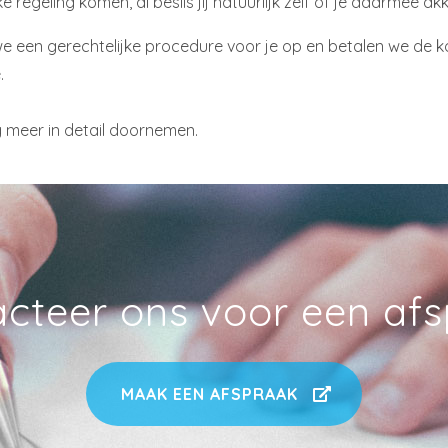
 regeling komen, al beslis jij natuurlijk zelf of je daarmee a
 een gerechtelijke procedure voor je op en betalen we de koste
.
 meer in detail doornemen.
cteer ons voor een af
MAAK EEN AFSPRAAK