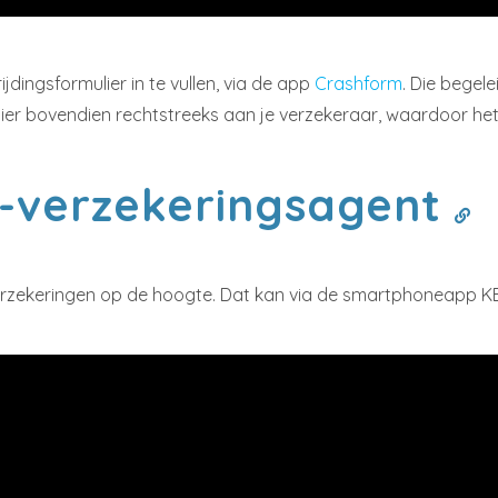
dingsformulier in te vullen, via de app
Crashform
. Die begel
ulier bovendien rechtstreeks aan je verzekeraar, waardoor he
C-verzekeringsagent
erzekeringen op de hoogte. Dat kan via de smartphoneapp KB