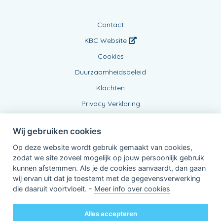
Contact
KBC Website
Cookies
Duurzaamheidsbeleid
Klachten
Privacy Verklaring
Wij gebruiken cookies
Op deze website wordt gebruik gemaakt van cookies,
zodat we site zoveel mogelijk op jouw persoonlijk gebruik
kunnen afstemmen. Als je de cookies aanvaardt, dan gaan
wij ervan uit dat je toestemt met de gegevensverwerking
Verbonden Agent, BE0877670351
die daaruit voortvloeit. -
Meer info over cookies
van KBC Verzekeringen nv
Professor Roger Van Overstraetenplein 2
3000 Leuven - Belgie
Alles accepteren
BTW BE 0403.552.563 - RPR Leuven