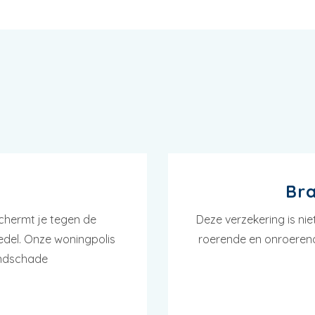
Bra
chermt je tegen de
Deze verzekering is n
oedel. Onze woningpolis
roerende en onroerend
andschade