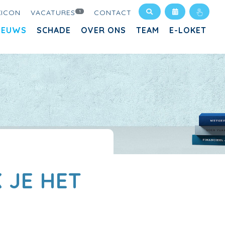
XICON
VACATURES
CONTACT
1
IEUWS
SCHADE
OVER ONS
TEAM
E-LOKET
E
 JE HET