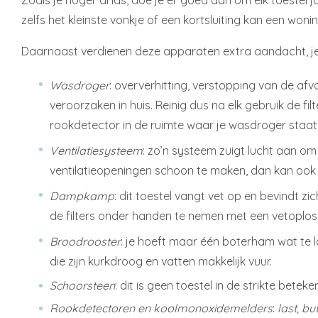
Zoals je hoger al las, doe je er goed aan om elk toestel 
zelfs het kleinste vonkje of een kortsluiting kan een wo
Daarnaast verdienen deze apparaten extra aandacht, je
Wasdroger
: oververhitting, verstopping van de af
veroorzaken in huis. Reinig dus na elk gebruik de filt
rookdetector in de ruimte waar je wasdroger staat
Ventilatiesysteem
: zo’n systeem zuigt lucht aan om 
ventilatieopeningen schoon te maken, dan kan ook
Dampkamp
: dit toestel vangt vet op en bevindt z
de filters onder handen te nemen met een vetoplos
Broodrooster
: je hoeft maar één boterham wat te la
die zijn kurkdroog en vatten makkelijk vuur.
Schoorsteen
: dit is geen toestel in de strikte bete
Rookdetectoren en koolmonoxidemelders
:
last, bu