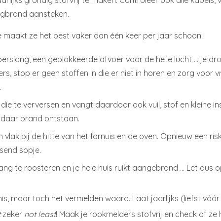
jaarlijks grondig stofvrij te maken. Controleer ook alle kabe
ningbrand aansteken.
 maakt ze het best vaker dan één keer per jaar schoon:
voerslang, een geblokkeerde afvoer voor de hete lucht … je d
ers, stop er geen stoffen in die er niet in horen en zorg voor vr
.
die te verversen en vangt daardoor ook vuil, stof en kleine in
 daar brand ontstaan.
ich vlak bij de hitte van het fornuis en de oven. Opnieuw een 
send sopje.
ng te roosteren en je hele huis ruikt aangebrand … Let dus op
kenis, maar toch het vermelden waard. Laat jaarlijks (liefst vó
t
zeker
not least
! Maak je rookmelders stofvrij en check of ze