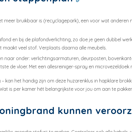
iet meer bruikbaar is (recyclagepark), een voor wat anderen 
ond en bij de plafondverlichting, zo doe je geen dubbel werk
 maakt veel stof. Verplaats daarna alle meubels.
n naar onder: verlichtingsarmaturen, deurposten, bovenkant
aatste de vloer. Met een allesreiniger-spray en microvezeldoe
eg – kan het handig zijn om deze huzarenklus in hapklare brok
 Wat is per kamer hét belangrijkste voor jou om aan te pakke
e woningbrand kunnen veroo