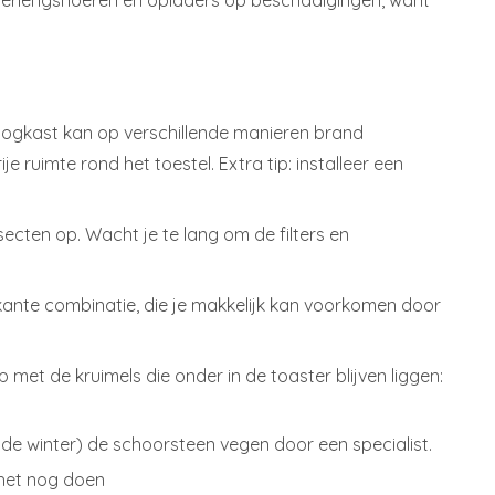
ls, verlengsnoeren en opladers op beschadigingen, want
roogkast kan op verschillende manieren brand
ije ruimte rond het toestel. Extra tip: installeer een
secten op. Wacht je te lang om de filters en
riskante combinatie, die je makkelijk kan voorkomen door
 met de kruimels die onder in de toaster blijven liggen:
ór de winter) de schoorsteen vegen door een specialist.
 het nog doen