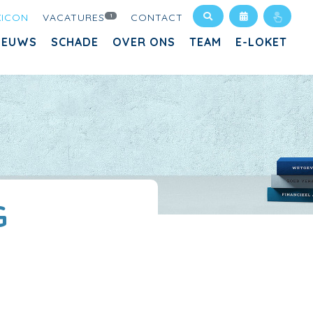
XICON
VACATURES
CONTACT
1
IEUWS
SCHADE
OVER ONS
TEAM
E-LOKET
G