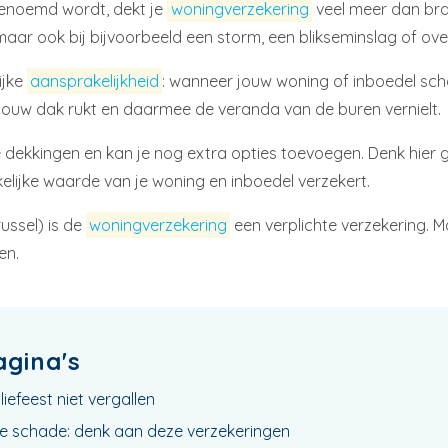
enoemd wordt, dekt je
woningverzekering
veel meer dan bra
maar ook bij bijvoorbeeld een storm, een blikseminslag of ov
ijke
aansprakelijkheid
: wanneer jouw woning of inboedel sc
ouw dak rukt en daarmee de veranda van de buren vernielt.
dekkingen en kan je nog extra opties toevoegen. Denk hier g
elijke waarde van je woning en inboedel verzekert.
russel) is de
woningverzekering
een verplichte verzekering. M
en.
agina's
liefeest niet vergallen
e schade: denk aan deze verzekeringen