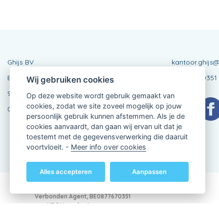
Ghijs BV
kantoor.ghijs@
Etikhoveplein 9
BE0877670351
Wij gebruiken cookies
9680 Maarkedal
Op deze website wordt gebruik gemaakt van
cookies, zodat we site zoveel mogelijk op jouw
055 31 21 66
persoonlijk gebruik kunnen afstemmen. Als je de
cookies aanvaardt, dan gaan wij ervan uit dat je
toestemt met de gegevensverwerking die daaruit
voortvloeit. -
Meer info over cookies
Alles accepteren
Aanpassen
Verbonden Agent, BE0877670351
van KBC Verzekeringen nv
Professor Roger Van Overstraetenplein 2