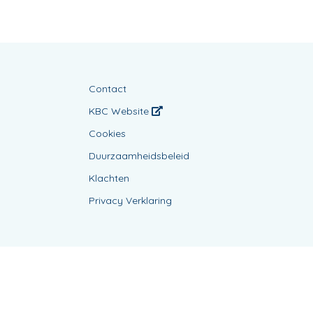
Contact
KBC Website
Cookies
Duurzaamheidsbeleid
Klachten
Privacy Verklaring
Powered by
KBC-Agent
(
versie 3.21.0
)
Bene.be
© 2026 alle rechten voorbehouden