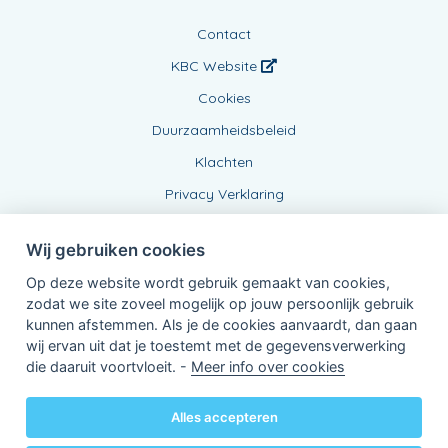
Contact
KBC Website
Cookies
Duurzaamheidsbeleid
Klachten
Privacy Verklaring
Wij gebruiken cookies
Op deze website wordt gebruik gemaakt van cookies,
zodat we site zoveel mogelijk op jouw persoonlijk gebruik
kunnen afstemmen. Als je de cookies aanvaardt, dan gaan
wij ervan uit dat je toestemt met de gegevensverwerking
Verbonden Agent, BE0877670351
die daaruit voortvloeit. -
Meer info over cookies
van KBC Verzekeringen nv
Professor Roger Van Overstraetenplein 2
3000 Leuven - Belgie
Alles accepteren
BTW BE 0403.552.563 - RPR Leuven
Powered by
KBC-Agent
(
versie 3.21.0
)